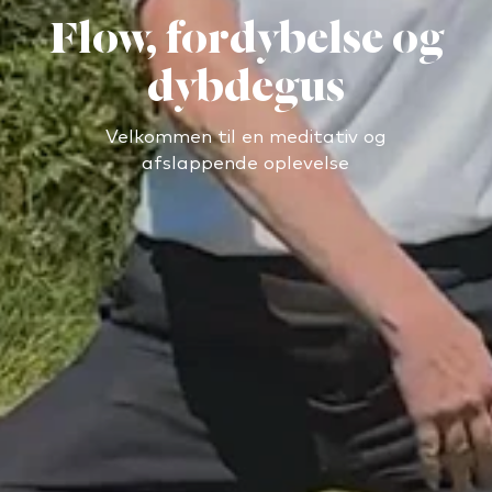
Flow, fordybelse og
dybdegus
Velkommen til en meditativ og
afslappende oplevelse