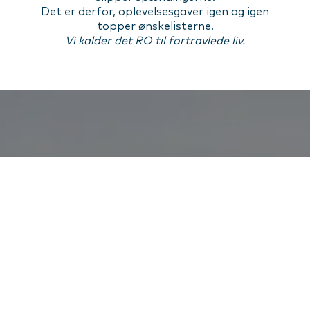
Det er derfor, oplevelsesgaver igen og igen
topper ønskelisterne.
Vi kalder det RO til fortravlede liv.
Betingelser og booking
Gavekortet og gavebeviser har en gyldighed på
24 måneder/2 år
medmindre andet er angivet
på det enkelte gavebevis.
Gavekort og gavebevis i sig selv fungerer fuldt
ud som betalingsmiddel ved online booking eller