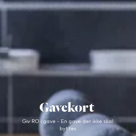
Gavekort
Giv RO i gave - En gave der ikke skal
byttes