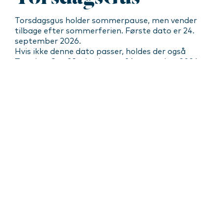
Torsdagsgus holder sommerpause, men vender
tilbage efter sommerferien. Første dato er 24.
september 2026.
Hvis ikke denne dato passer, holdes der også
TorsdagsGus 29. oktober og 26. november 2026.
Adgang til kurbad fra kl. 17.00-19.45
Flere gussessioner i tidsrummet
Ingefærshot
Fri frugt + vand